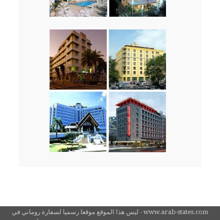
www.arab-states.com - ليس هذا الموقع موقعا رسميا لسفارة روماني في