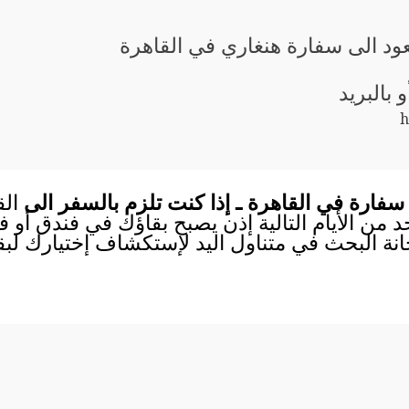
عود الى سفارة هنغاري في القاهرة
و بالبريد
h
سفارة في القاهرة ـ إذا كنت تلزم بالسفر الى
الق
احد من الأيام التالية إذن يصبح بقاؤك في فندق أو
انة البحث في متناول اليد لإستكشاف إختيارك لب