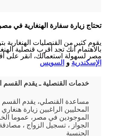
تحتاج زيارة سفارة الهنغارية في مصر
يقوم كثير من القنصليات الهنغارية ب
بالاهتمام أنك تجد أقرب قنصلية الهنغا
مصر لسهولة استعمالك، انقر على أقر
الإسكندرية
و
السويس
خدمات القنصلية ـ يقدم القسم 
مساعدة القنصلي، يقدم القسم 
المحليين الراغبين زيارة هنغاري
الموجودين في مصر، عموما الخد
الجواز ، تسجيل الزواج ، مصادقة 
الجنسية