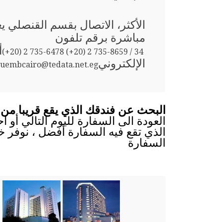
الأكثر، الاتصال بقسم القنصلي ي
مباشرة برقم تلفون
أ
(+20) 2 735-6478 (+20) 2 735-8659 / 34
الإلكتروني
uembcairo@tedata.net.eg
البحث عن فندقك الذي يقع قريبا من 
العودة الى السفارة لليوم التالي أو 
الذي تقع فيه السفارة أفضل ، نوفر خ
السفارة