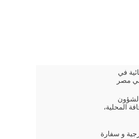
ائية في
في مصر
 الشؤون
فة المحلية،
جية و سفارة