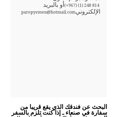
أو بالبريد
(+967) (1) 248 814
الإلكتروني
parepyemen@hotmail.com
البحث عن فندقك الذي يقع قريبا من
سفارة في صنعاء ـ إذا كنت تلزم بالسفر