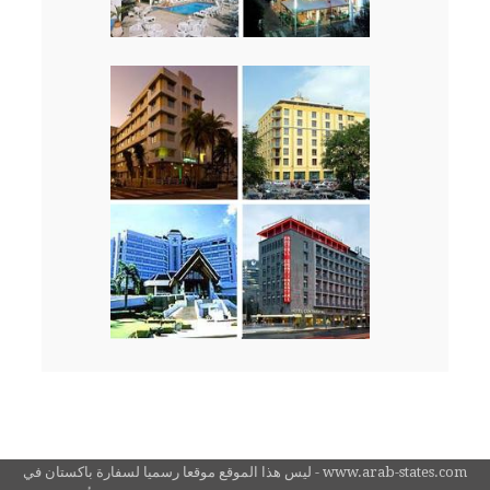
www.arab-states.com - ليس هذا الموقع موقعا رسميا لسفارة باكستان في