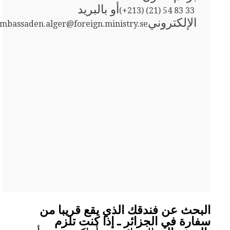
أو بالبريد
(+213) (21) 54 83 33
الإلكتروني
ambassaden.alger@foreign.ministry.se
البحث عن فندقك الذي يقع قريبا من
سفارة في الجزائر ـ إذا كنت تلزم