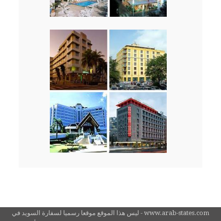
www.arab-states.com - ليس هذا الموقع موقعا رسميا لسفارة السويد في