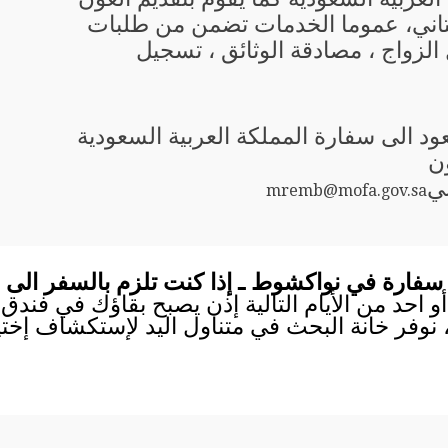
تاني، عموما الخدمات تضمن من طلبات
 الزواج ، مصادقة الوثائق ، تسجيل
ود الى سفارة المملكة العربية السعودية
ن
ني
mremb@mofa.gov.sa
سفارة في نواكشوط ـ إذا كنت تلزم بالسفر الى
أو احد من الأيام التالية إذن يصبح بقاؤك في فندق
 نوفر خانة البحث في متناول اليد لإستكشاف إختي