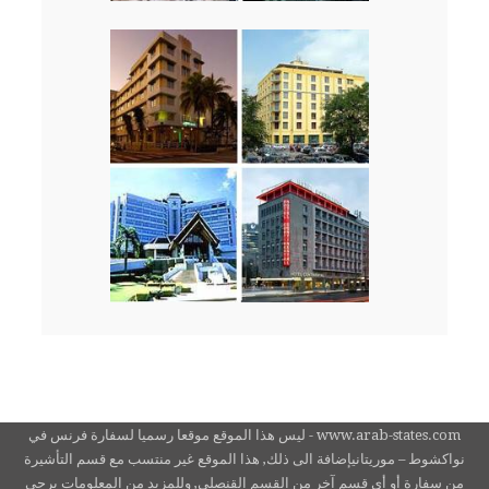
www.arab-states.com - ليس هذا الموقع موقعا رسميا لسفارة فرنس في
نواكشوط – موريتانيإضافة الى ذلك, هذا الموقع غير منتسب مع قسم التأشيرة
من سفارة أو أي قسم آخر من القسم القنصلي, وللمزيد من المعلومات يرجى