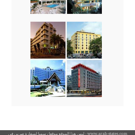
www.arab-states.com - ليس هذا الموقع موقعا رسميا لسفارة صربي في