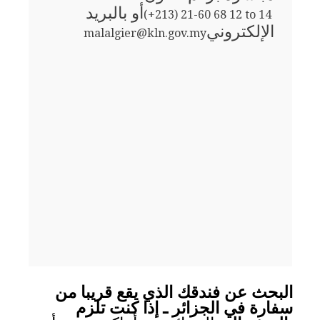
أو بالبريد
(+213) 21-60 68 12 to 14
الإلكتروني
malalgier@kln.gov.my
البحث عن فندقك الذي يقع قريبا من
سفارة في الجزائر ـ إذا كنت تلزم