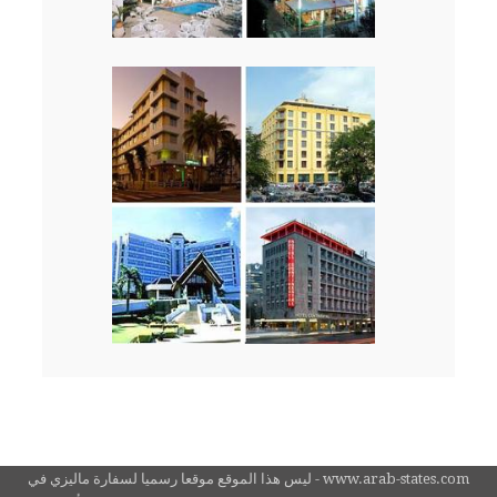
www.arab-states.com - ليس هذا الموقع موقعا رسميا لسفارة ماليزي في