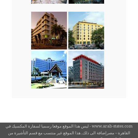
www.arab-states.com - ليس هذا الموقع موقعا رسميا لسفارة المكسيك في
القاهرة – مصرإضافة الى ذلك, هذا الموقع غير منتسب مع قسم التأشيرة من