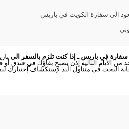
يعود الى سفارة الكويت في باريس
وني
سفارة في باريس ـ إذا كنت تلزم بالسفر الى
بار
احد من الأيام التالية إذن يصبح بقاؤك في فندق أو
انة البحث في متناول اليد لإستكشاف إختيارك لب