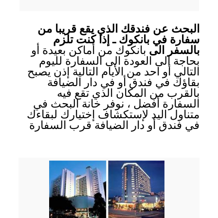
البحث عن فندقك الذي يقع قريبا من
سفارة في بانكوك ـ إذا كنت تلزم
بالسفر الى
بانكوك من أماكن بعيدة أو
بحاجة الى العودة الى السفارة لليوم
التالي أو احد من الأيام التالية إذن يصبح
بقاؤك في فندق أو في دار الضيافة
بالقرب من المكان الذي تقع فيه
السفارة أفضل ، نوفر خانة البحث في
متناول اليد لإستكشاف إختيارك لبقاءك
في فندق أو دار الضيافة قرب السفارة