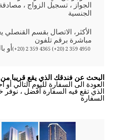
الجواز ، تسجيل الزواج ، مصادقة 
الجنسية
الأكثر، الاتصال بقسم القنصلي 
مباشرة برقم تلفون
أو با
(+20) 2 359 4365 (+20) 2 359 4950
البحث عن فندقك الذي يقع قريبا من 
العودة الى السفارة لليوم التالي أو 
الذي تقع فيه السفارة أفضل ، نوفر خ
السفارة