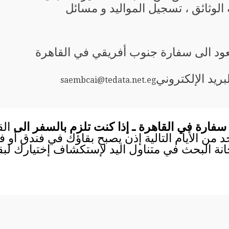
الوثائق ، تسجيل المواليد و مسائل
يعود الى سفارة جنوب أفريقي في القاهرة
لبريد الإلكتروني
saembcai@tedata.net.eg
سفارة في القاهرة ـ إذا كنت تلزم بالسفر الى
الق
احد من الأيام التالية إذن يصبح بقاؤك في فندق أو
انة البحث في متناول اليد لإستكشاف إختيارك لب