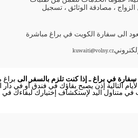
 الزواج ، مصادقة الوثائق ، تسجيل
عود الى سفارة الكويت في براغ مباشرة
إلكتروني
kuwaiti@volny.cz
سفارة في براغ ـ إذا كنت تلزم بالسفر الى
براغ م
الأيام التالية إذن يصبح بقاؤك في فندق أو في دار
ث في متناول اليد لإستكشاف إختيارك لبقاءك في ف