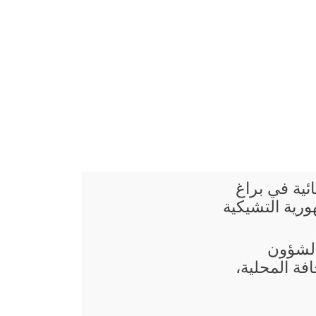
ائية في براغ
رية التشيكية
 الشؤون
فة المحلية،