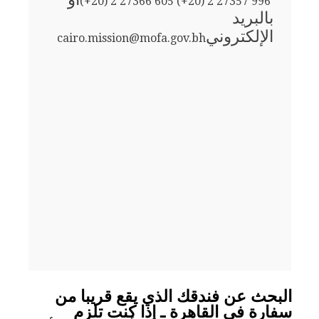
(+20) 2 27366 605 (+20) 2 27357 996
بالبريد
الإلكتروني
cairo.mission@mofa.gov.bh
البحث عن فندقك الذي يقع قريبا من
سفارة في القاهرة ـ إذا كنت تلزم