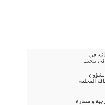
ائية في
في بلجيك
 الشؤون
فة المحلية،
رجية و سفارة