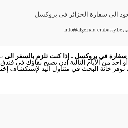
يعود الى سفارة الجزائر في بروكسل
ني
info@algerian-embassy.be
 سفارة في بروكسل ـ إذا كنت تلزم بالسفر الى
ب
أو احد من الأيام التالية إذن يصبح بقاؤك في فندق
 نوفر خانة البحث في متناول اليد لإستكشاف إختي