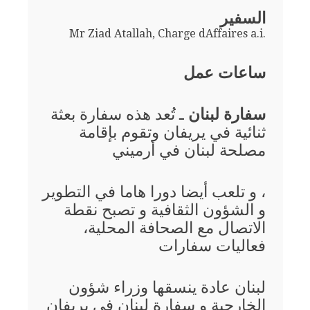
السفير
Mr Ziad Atallah, Charge dAffaires a.i.
ساعات عمل
سفارة لبنان
ـ تُعد هذه سفارة بعثة
ثنائية في يريفان وتقوم بإقامة
مصلحة لبنان في أرميني
، و تلعب أيضا دورا هاما في التطوير
و الشؤون الثقافية و تصبح نقطة
الاتصال مع الصحافة المحلية،
فعاليات سفارات
لبنان عادة ينسقها وزراء شؤون
الخارجية و سفارة لبنان في يريفان