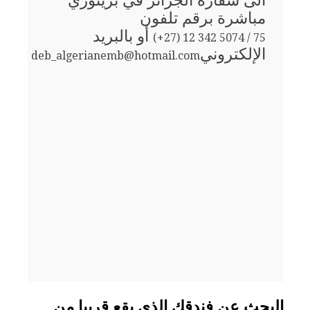
الى سفارة الجزائر في بريتوري
مباشرة برقم تلفون
أو بالبريد
(+27) 12 342 5074 / 75
الإلكتروني
deb_algerianemb@hotmail.com
البحث عن فندقك الذي يقع قريبا من