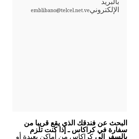
بالبريد
الإلكتروني
emblibano@telcel.net.ve
البحث عن فندقك الذي يقع قريبا من
سفارة في كراكاس ـ إذا كنت تلزم
بالسفر الى
كراكاس من أماكن بعيدة أو