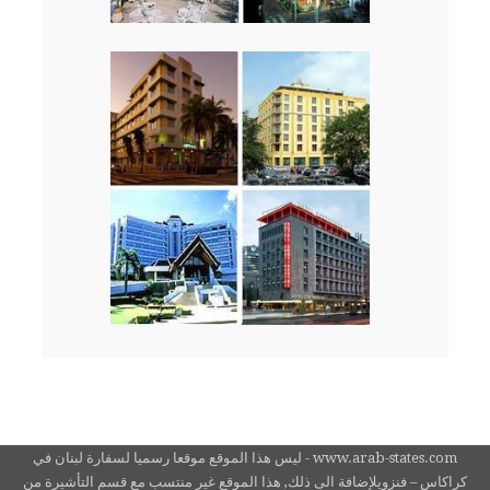
www.arab-states.com - ليس هذا الموقع موقعا رسميا لسفارة لبنان في
كراكاس – فنزويلإضافة الى ذلك, هذا الموقع غير منتسب مع قسم التأشيرة من