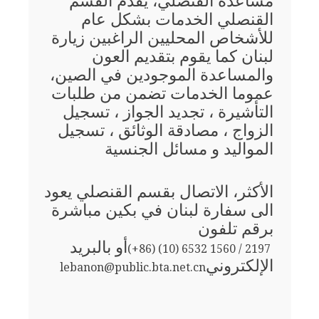
مساعدة القنصلي، يقدم القسم
القنصلي الخدمات بشكل عام
للأشخاص المحليين الراغبين زيارة
لبنان كما يقوم بتقديم العون
والمساعدة الموجودين في الصين،
عموما الخدمات تضمن من طلبات
التأشيرة ، تجديد الجواز ، تسجيل
الزواج ، مصادقة الوثائق ، تسجيل
المواليد و مسائل الجنسية
الأكثر، الاتصال بقسم القنصلي يعود
الى سفارة لبنان في بكين مباشرة
برقم تلفون
أو بالبريد
(+86) (10) 6532 1560 / 2197
الإلكتروني
lebanon@public.bta.net.cn