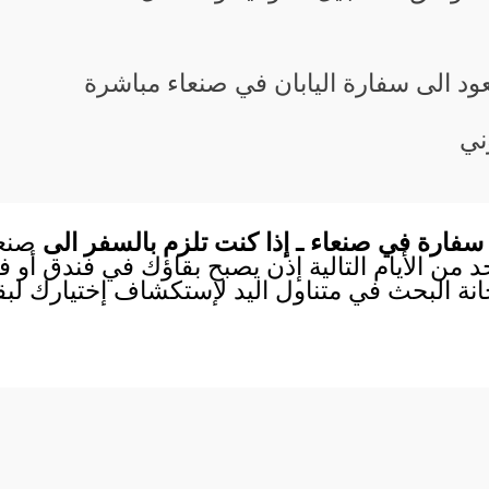
عود الى سفارة اليابان في صنعاء مباشرة
وني
سفارة في صنعاء ـ إذا كنت تلزم بالسفر الى
صنعا
احد من الأيام التالية إذن يصبح بقاؤك في فندق أو
انة البحث في متناول اليد لإستكشاف إختيارك لب