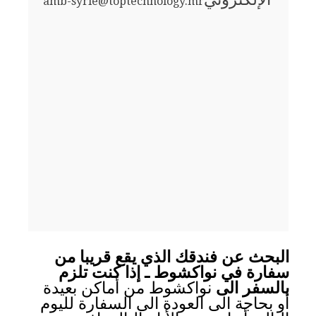
amb-syrie@toptechnology.mr
البحث عن فندقك الذي يقع قريبا من
سفارة في نواكشوط ـ إذا كنت تلزم
بالسفر الى
نواكشوط من أماكن بعيدة
أو بحاجة الى العودة الى السفارة لليوم