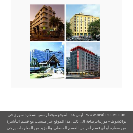
www.arab-states.com - ليس هذا الموقع موقعا رسميا لسفارة سوري في
نواكشوط – موريتانيإضافة الى ذلك, هذا الموقع غير منتسب مع قسم التأشيرة
من سفارة أو أي قسم آخر من القسم القنصلي, وللمزيد من المعلومات يرجى