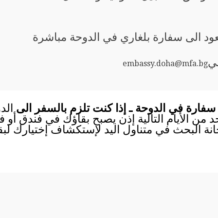
عود الى سفارة بلغاري في الدوحة مباشرة
ني
embassy.doha@mfa.bg
سفارة في الدوحة ـ إذا كنت تلزم بالسفر الى
الد
احد من الأيام التالية إذن يصبح بقاؤك في فندق أو
انة البحث في متناول اليد لإستكشاف إختيارك لب