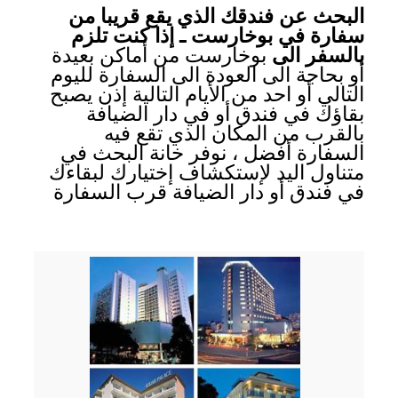
البحث عن فندقك الذي يقع قريبا من
سفارة في بوخارست ـ إذا كنت تلزم
بالسفر الى
بوخارست من أماكن بعيدة
أو بحاجة الى العودة الى السفارة لليوم
التالي أو احد من الأيام التالية إذن يصبح
بقاؤك في فندق أو في دار الضيافة
بالقرب من المكان الذي تقع فيه
السفارة أفضل ، نوفر خانة البحث في
متناول اليد لإستكشاف إختيارك لبقاءك
في فندق أو دار الضيافة قرب السفارة