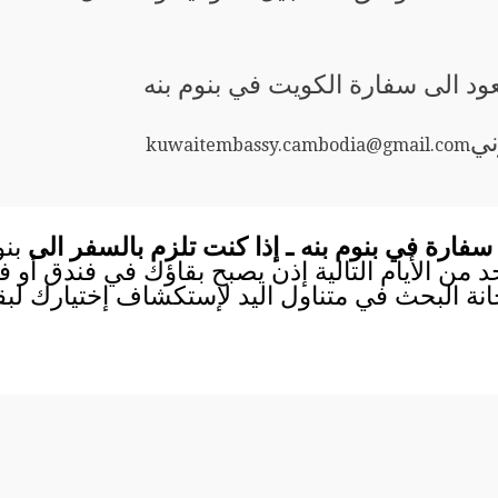
عود الى سفارة الكويت في بنوم بنه
ني
kuwaitembassy.cambodia@gmail.com
فارة في بنوم بنه ـ إذا كنت تلزم بالسفر الى
بن
احد من الأيام التالية إذن يصبح بقاؤك في فندق أو
انة البحث في متناول اليد لإستكشاف إختيارك لب