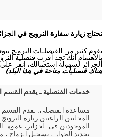
تحتاج زيارة سفارة النرويج في الجزائ
يقوم كثير من القنصليات النرويج بتو
بالاهتمام أنك تجد أقرب قنصلية النروي
الجزائر لسهولة استعمالك، انقر على 
هناك قنصليات متاحة في هذا البلد)
خدمات القنصلية ـ يقدم القسم 
مساعدة القنصلي، يقدم القسم 
المحليين الراغبين زيارة النرويج
الموجودين في الجزائر، عموما ا
تجديد الجواز ، تسجيل الزواج ، م