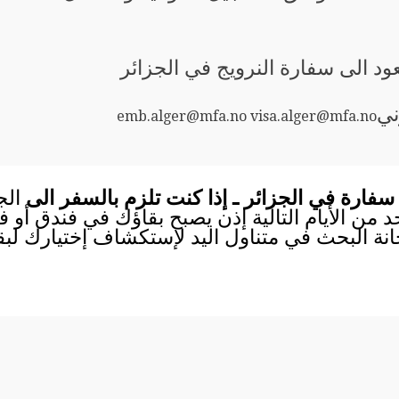
ود الى سفارة النرويج في الجزائر
ني
emb.alger@mfa.no visa.alger@mfa.no
سفارة في الجزائر ـ إذا كنت تلزم بالسفر الى
الج
احد من الأيام التالية إذن يصبح بقاؤك في فندق أو
انة البحث في متناول اليد لإستكشاف إختيارك لب