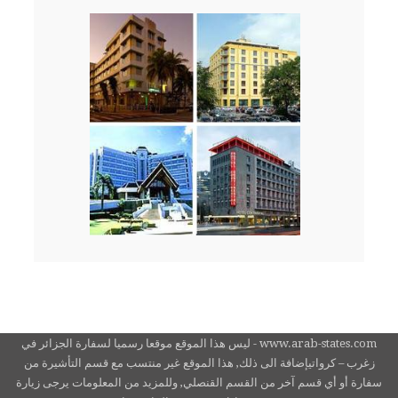
www.arab-states.com - ليس هذا الموقع موقعا رسميا لسفارة الجزائر في
زغرب – كرواتيإضافة الى ذلك, هذا الموقع غير منتسب مع قسم التأشيرة من
سفارة أو أي قسم آخر من القسم القنصلي, وللمزيد من المعلومات يرجى زيارة