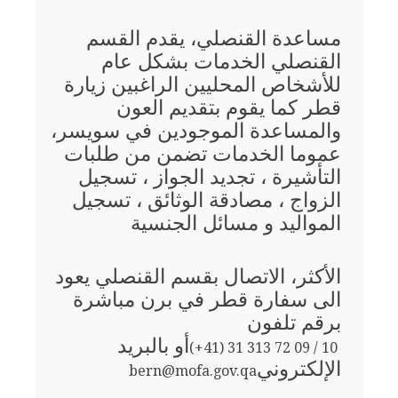
مساعدة القنصلي، يقدم القسم
القنصلي الخدمات بشكل عام
للأشخاص المحليين الراغبين زيارة
قطر كما يقوم بتقديم العون
والمساعدة الموجودين في سويسر،
عموما الخدمات تضمن من طلبات
التأشيرة ، تجديد الجواز ، تسجيل
الزواج ، مصادقة الوثائق ، تسجيل
المواليد و مسائل الجنسية
الأكثر، الاتصال بقسم القنصلي يعود
الى سفارة قطر في برن مباشرة
برقم تلفون
أو بالبريد
(+41) 31 313 72 09 / 10
الإلكتروني
bern@mofa.gov.qa