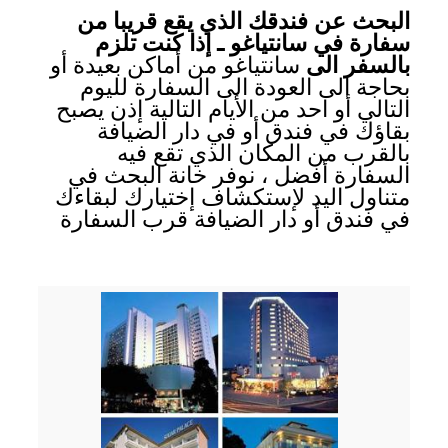
البحث عن فندقك الذي يقع قريبا من
سفارة في سانتياغو ـ إذا كنت تلزم
بالسفر الى
سانتياغو من أماكن بعيدة أو
بحاجة الى العودة الى السفارة لليوم
التالي أو احد من الأيام التالية إذن يصبح
بقاؤك في فندق أو في دار الضيافة
بالقرب من المكان الذي تقع فيه
السفارة أفضل ، نوفر خانة البحث في
متناول اليد لإستكشاف إختيارك لبقاءك
في فندق أو دار الضيافة قرب السفارة