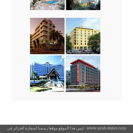
www.arab-states.com - ليس هذا الموقع موقعا رسميا لسفارة الجزائر في