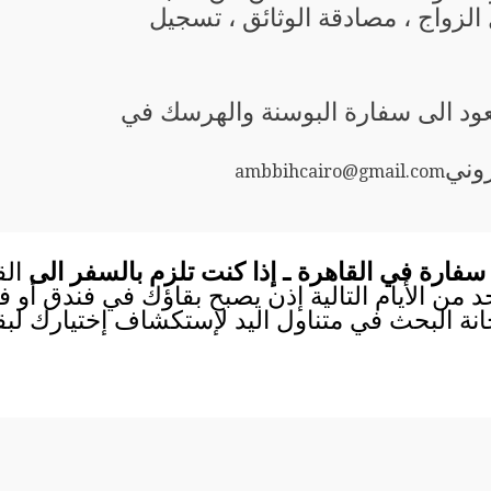
 الزواج ، مصادقة الوثائق ، تسجيل
يعود الى سفارة البوسنة والهرسك في
روني
ambbihcairo@gmail.com
سفارة في القاهرة ـ إذا كنت تلزم بالسفر الى
الق
احد من الأيام التالية إذن يصبح بقاؤك في فندق أو
انة البحث في متناول اليد لإستكشاف إختيارك لب