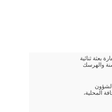
رة بعثة ثنائية
سنة والهرسك
 الشؤون
فة المحلية،