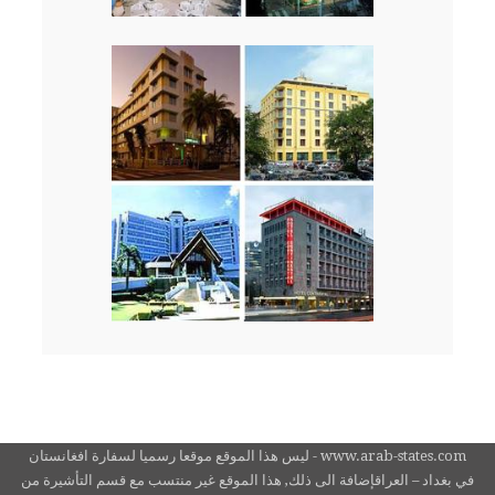
www.arab-states.com - ليس هذا الموقع موقعا رسميا لسفارة افغانستان
في بغداد – العراقإضافة الى ذلك, هذا الموقع غير منتسب مع قسم التأشيرة من