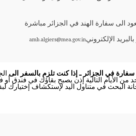
عود الى سفارة الهند في الجزائر مباشرة
 بالبريد الإلكتروني
amb.algiers@mea.gov.in
سفارة في الجزائر ـ إذا كنت تلزم بالسفر الى
الج
احد من الأيام التالية إذن يصبح بقاؤك في فندق أو
انة البحث في متناول اليد لإستكشاف إختيارك لب