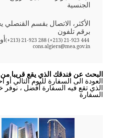
الجنسية
الأكثر، الاتصال بقسم القنصلي ي
برقم تلفون
أو
(+213) 21-923 288 (+213) 21-923 444
cons.algiers@mea.gov.in
البحث عن فندقك الذي يقع قريبا من 
العودة الى السفارة لليوم التالي أو 
الذي تقع فيه السفارة أفضل ، نوفر خ
السفارة