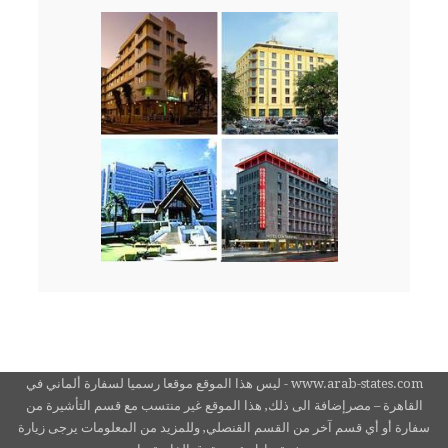
www.arab-states.com - ليس هذا الموقع موقعا رسميا لسفارة ألماني في
القاهرة – مصرإضافة الى ذلك, هذا الموقع غير منتسب مع قسم التأشيرة من
سفارة أو أي قسم آخر من القسم القنصلي, وللمزيد من المعلومات يرجى زيارة