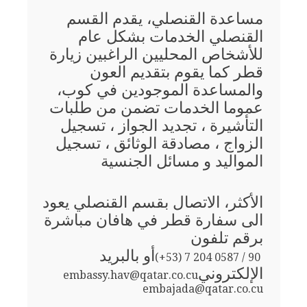
مساعدة القنصلي، يقدم القسم
القنصلي الخدمات بشكل عام
للأشخاص المحليين الراغبين زيارة
قطر كما يقوم بتقديم العون
والمساعدة الموجودين في كوب،
عموما الخدمات تضمن من طلبات
التأشيرة ، تجديد الجواز ، تسجيل
الزواج ، مصادقة الوثائق ، تسجيل
المواليد و مسائل الجنسية
الأكثر، الاتصال بقسم القنصلي يعود
الى سفارة قطر في هافان مباشرة
برقم تلفون
أو بالبريد
(+53) 7 204 0587 / 90
الإلكتروني
embassy.hav@qatar.co.cu
embajada@qatar.co.cu