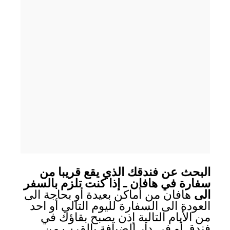
البحث عن فندقك الذي يقع قريبا من
سفارة في هافان ـ إذا كنت تلزم بالسفر
الى
هافان من أماكن بعيدة أو بحاجة الى
العودة الى السفارة لليوم التالي أو احد
من الأيام التالية إذن يصبح بقاؤك في
فندق أو في دار الضيافة بالقرب من