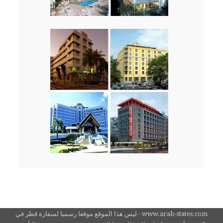
www.arab-states.com - ليس هذا الموقع موقعا رسميا لسفارة قطر في