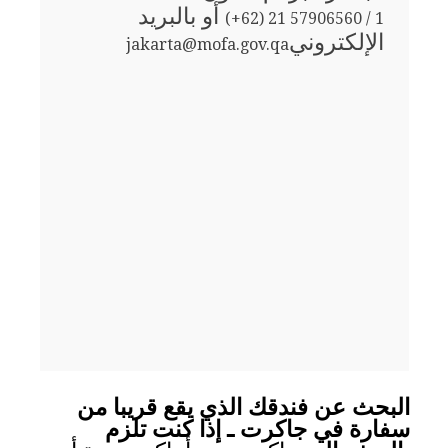
أو بالبريد
(+62) 21 57906560 / 1
الإلكتروني
jakarta@mofa.gov.qa
البحث عن فندقك الذي يقع قريبا من
سفارة في جاكرت ـ إذا كنت تلزم