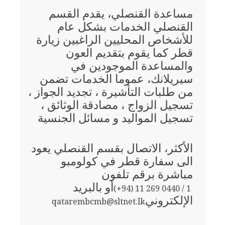
مساعدة القنصلي، يقدم القسم
القنصلي الخدمات بشكل عام
للأشخاص المحليين الراغبين زيارة
قطر كما يقوم بتقديم العون
والمساعدة الموجودين في
سيريلانك، عموما الخدمات تضمن
من طلبات التأشيرة ، تجديد الجواز ،
تسجيل الزواج ، مصادقة الوثائق ،
تسجيل المواليد و مسائل الجنسية
الأكثر، الاتصال بقسم القنصلي يعود
الى سفارة قطر في كولومبو
مباشرة برقم تلفون
أو بالبريد
(+94) 11 269 0440 / 1
الإلكتروني
qatarembcmb@sltnet.lk