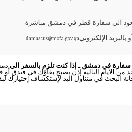
 يعود الى سفارة قطر في دمشق مباشرة
و بالبريد الإلكتروني
damascus@mofa.gov.qa
 سفارة في دمشق ـ إذا كنت تلزم بالسفر الى
دمش
احد من الأيام التالية إذن يصبح بقاؤك في فندق أو
انة البحث في متناول اليد لإستكشاف إختيارك لب