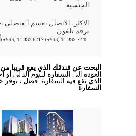
الجنسية
الأكثر، الاتصال بقسم القنصلي
برقم تلفون
أ
(+963) 11 333 6717 (+963) 11 332 7743
البحث عن فندقك الذي يقع قريبا من
العودة الى السفارة لليوم التالي أو 
الذي تقع فيه السفارة أفضل ، نوفر خ
السفارة