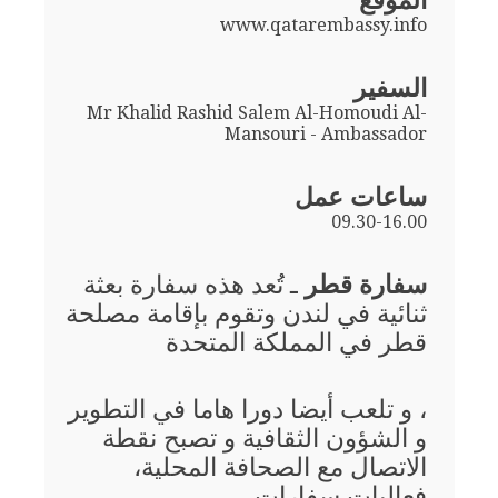
الموقع
www.qatarembassy.info
السفير
Mr Khalid Rashid Salem Al-Homoudi Al-
Mansouri - Ambassador
ساعات عمل
09.30-16.00
سفارة قطر
ـ تُعد هذه سفارة بعثة
ثنائية في لندن وتقوم بإقامة مصلحة
قطر في المملكة المتحدة
، و تلعب أيضا دورا هاما في التطوير
و الشؤون الثقافية و تصبح نقطة
الاتصال مع الصحافة المحلية،
فعاليات سفارات