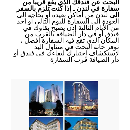
البحث عن فندقك الذي يقع قريبا من
سفارة في لندن ـ إذا كنت تلزم بالسفر
الى
لندن من أماكن بعيدة أو بحاجة الى
العودة الى السفارة لليوم التالي أو احد
من الأيام التالية إذن يصبح بقاؤك في
فندق أو في دار الضيافة بالقرب من
المكان الذي تقع فيه السفارة أفضل ،
نوفر خانة البحث في متناول اليد
لإستكشاف إختيارك لبقاءك في فندق أو
دار الضيافة قرب السفارة