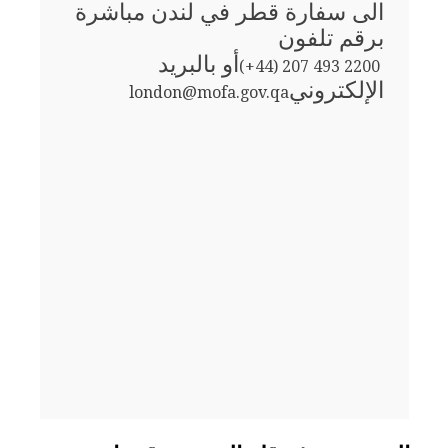
الى سفارة قطر في لندن مباشرة
برقم تلفون
أو بالبريد
(+44) 207 493 2200
الإلكتروني
london@mofa.gov.qa