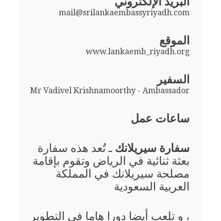
البريد الإلكتروني
mail@srilankaembassyriyadh.com
الموقع
www.lankaemb_riyadh.org
السفير
Mr Vadivel Krishnamoorthy - Ambassador
ساعات عمل
سفارة سيريلانك
ـ تُعد هذه سفارة
بعثة ثنائية في الرياض وتقوم بإقامة
مصلحة سيريلانك في المملكة
العربية السعودية
، و تلعب أيضا دورا هاما في التطوير