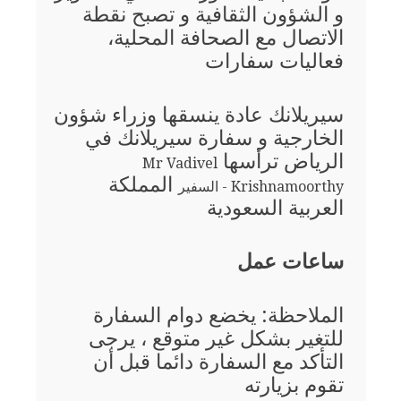
و الشؤون الثقافية و تصبح نقطة
الاتصال مع الصحافة المحلية،
فعاليات سفارات
سيريلانك عادة ينسقها وزراء شؤون
الخارجية و سفارة سيريلانك في
الرياض ترأسها
Mr Vadivel
المملكة
Krishnamoorthy - السفير
العربية السعودية
ساعات عمل
الملاحظة: يخضع دوام السفارة
للتغير بشكل غير متوقع ، يرجى
التأكد مع السفارة دائما قبل أن
تقوم بزيارته