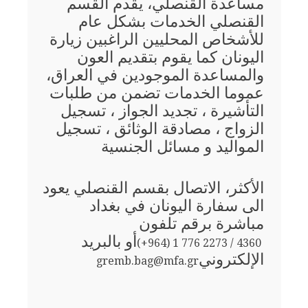
مساعدة القنصلي، يقدم القسم
القنصلي الخدمات بشكل عام
للأشخاص المحليين الراغبين زيارة
اليونان كما يقوم بتقديم العون
والمساعدة الموجودين في العراق،
عموما الخدمات تضمن من طلبات
التأشيرة ، تجديد الجواز ، تسجيل
الزواج ، مصادقة الوثائق ، تسجيل
المواليد و مسائل الجنسية
الأكثر، الاتصال بقسم القنصلي يعود
الى سفارة اليونان في بغداد
مباشرة برقم تلفون
أو بالبريد
(+964) 1 776 2273 / 4360
الإلكتروني
gremb.bag@mfa.gr