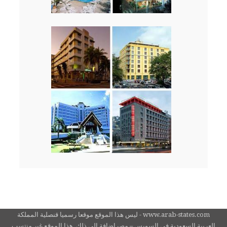
www.arab-states.com - ليس هذا الموقع موقعا رسميا قنصلية المملكة
العربية السعودية في السويس – مصرإضافة الى ذلك, هذا الموقع غير منتسب