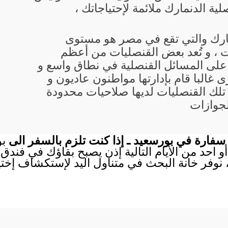
ة الدنمارك ملائمة لإحتياجاتك ،
مارك والتي تقع في مصر هو مستوى
 ، و تُعد بعض القنصليات من أعظم
 على المسائل القنصلية في نطاق واسع و
 غالبا قام بإدارتها مواطنون عاديون و
تلك القنصليات لديها صلاحيات محدودة
لجوازات
سفارة في بورسعيد ـ إذا كنت تلزم بالسفر الى
بو
أو احد من الأيام التالية إذن يصبح بقاؤك في فندق
 نوفر خانة البحث في متناول اليد لإستكشاف إختي