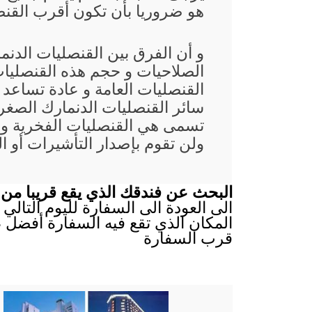
هو ضروريا بأن تكون أقرب القنصلي
و أن الفرق بين القنصليات الدن
الصلاحيات و حجم هذه القنصليات
القنصليات العامة و عادة تساعد
سائر القنصليات الدنمارك الصغرى
تسمى هي القنصليات الفخرية و 
ولن تقوم بإصدار التأشيرات أو ا
البحث عن فندقك الذي يقع قريبا من 
الى العودة الى السفارة لليوم التالي 
المكان الذي تقع فيه السفارة أفضل ،
قرب السفارة