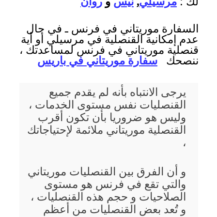
لك :
مرسيلي
,
نيس
و
روان
السفارة موريتاني في فرنس ـ في حال
عدم إمكانية القنصلية في مرسيلي أو أية
قنصلية موريتاني في فرنس لمساعدتك ،
ننصحك
سفارة موريتاني في باريس
يرجى الانتباه بأنه لم يقدم جميع
القنصليات نفس مستوى الخدمات ،
وليس هو ضروريا بأن تكون أقرب
القنصلية موريتاني ملائمة لإحتياجاتك
،
و أن الفرق بين القنصليات موريتاني
والتي تقع في فرنس هو مستوى
الصلاحيات و حجم هذه القنصليات ،
و تُعد بعض القنصليات من أعظم