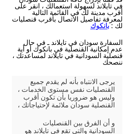
في تايلاند لسهولة استعمالك ، انقر على
أقرب مدينة لك في القائمة التالية
لمعرفة تفاصيل الاتصال بأقرب قنصليات
لك :
بانكوك
السفارة سودان في تايلاند ـ في حال
عدم إمكانية القنصلية في بانكوك أو أية
قنصلية السودانية في تايلاند لمساعدتك ،
ننصحك
يرجى الانتباه بأنه لم يقدم جميع
القنصليات نفس مستوى الخدمات ،
وليس هو ضروريا بأن تكون أقرب
القنصلية سودان ملائمة لإحتياجاتك ،
و أن الفرق بين القنصليات
السودانية والتي تقع في تايلاند هو