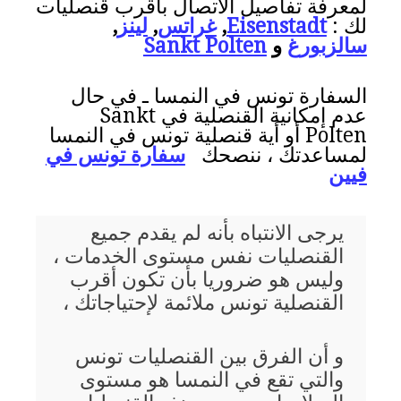
لمعرفة تفاصيل الاتصال بأقرب قنصليات
لك :
Eisenstadt
,
غراتس
,
لينز
,
سالزبورغ
و
Sankt Polten
السفارة تونس في النمسا ـ في حال
عدم إمكانية القنصلية في Sankt
Polten أو أية قنصلية تونس في النمسا
لمساعدتك ، ننصحك
سفارة تونس في
فيين
يرجى الانتباه بأنه لم يقدم جميع
القنصليات نفس مستوى الخدمات ،
وليس هو ضروريا بأن تكون أقرب
القنصلية تونس ملائمة لإحتياجاتك ،
و أن الفرق بين القنصليات تونس
والتي تقع في النمسا هو مستوى