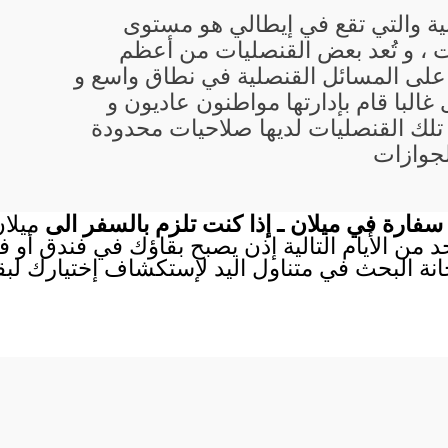
انية والتي تقع في إيطالي هو مستوى
 ، و تُعد بعض القنصليات من أعظم
 على المسائل القنصلية في نطاق واسع و
 غالبا قام بإدارتها مواطنون عاديون و
تلك القنصليات لديها صلاحيات محدودة
لجوازات
سفارة في ميلان ـ إذا كنت تلزم بالسفر الى
ميلا
احد من الأيام التالية إذن يصبح بقاؤك في فندق أو
انة البحث في متناول اليد لإستكشاف إختيارك لب