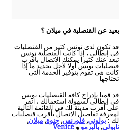
بعيد عن القنصلية في ميلان ؟
قد تكون لدى تونس كثير من القنصليات
في إيطالي ، إذا كانت القنصلية تونس
تبعد عنك كثيرا يمكنك الاتصال بأقرب
قنصليات تونس أولا لأجل تحديد ما إذا
كانت هي تقوم بتوفير الخدمة التي
تحتاجها
قد قمنا بإدراج كافة القنصليات تونس
في إيطالي لسهولة استعمالك ، انقر
على أقرب مدينة لك في القائمة التالية
لمعرفة تفاصيل الاتصال بأقرب قنصليات
لك :
بولوني
,
فلورنس
,
جنوة
,
ميلان
,
نابولي
,
باليرمو
و
Venice