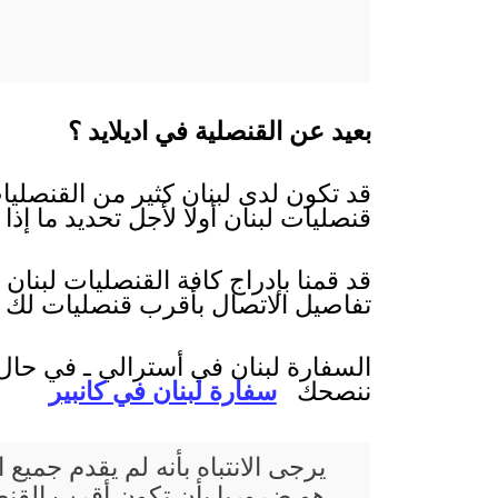
بعيد عن القنصلية في اديلايد ؟
قد تكون لدى لبنان كثير من القنصليات
قنصليات لبنان أولا لأجل تحديد ما إذا
قد قمنا بإدراج كافة القنصليات لبنان
تفاصيل الاتصال بأقرب قنصليات لك 
السفارة لبنان في أسترالي ـ في حال ع
ننصحك
سفارة لبنان في كانبير
يرجى الانتباه بأنه لم يقدم جم
هو ضروريا بأن تكون أقرب القنصلي