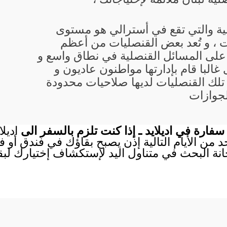
انية والتي تقع في أسترالي هو مستوى
 ، و تُعد بعض القنصليات من أعظم
 على المسائل القنصلية في نطاق واسع و
 غالبا قام بإدارتها مواطنون عاديون و
تلك القنصليات لديها صلاحيات محدودة
لجوازات
فارة في اديلايد ـ إذا كنت تلزم بالسفر الى
اديل
احد من الأيام التالية إذن يصبح بقاؤك في فندق أو
انة البحث في متناول اليد لإستكشاف إختيارك لب