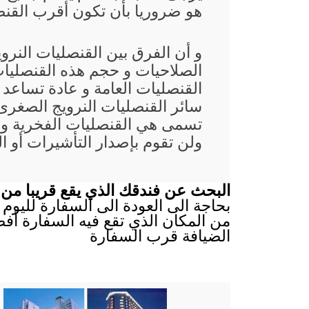
هو ضروريا بأن تكون أقرب القنصلي
و أن الفرق بين القنصليات النر
الصلاحيات و حجم هذه القنصليات
القنصليات العامة و عادة تساعد
سائر القنصليات النرويج الصغرى غ
تسمى هي القنصليات الفخرية و 
ولن تقوم بإصدار التأشيرات أو ا
البحث عن فندقك الذي يقع قريبا من 
بحاجة الى العودة الى السفارة لليوم ا
من المكان الذي تقع فيه السفارة أفض
الضيافة قرب السفارة