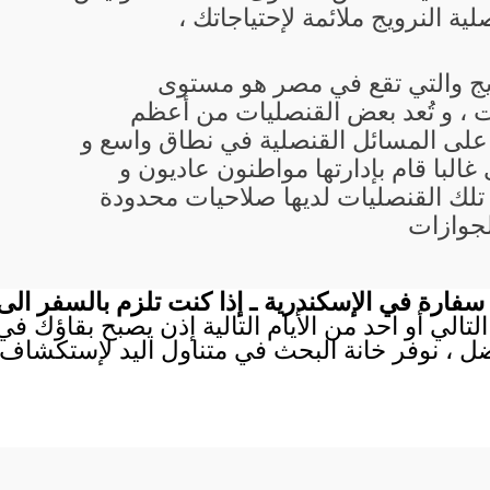
ة النرويج ملائمة لإحتياجاتك ،
ويج والتي تقع في مصر هو مستوى
 ، و تُعد بعض القنصليات من أعظم
 على المسائل القنصلية في نطاق واسع و
البا قام بإدارتها مواطنون عاديون و
تلك القنصليات لديها صلاحيات محدودة
لجوازات
سفارة في الإسكندرية ـ إذا كنت تلزم بالسفر ال
لتالي أو احد من الأيام التالية إذن يصبح بقاؤك ف
ل ، نوفر خانة البحث في متناول اليد لإستكشاف 