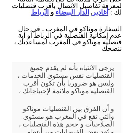
لمعرفة تفاصيل الاتصال بأقرب قنصليات
لك :
أغادير
,
الدار البيضاء
و
الرباط
السفارة موناكو في المغرب ـ في حال
عدم إمكانية القنصلية في الرباط أو أية
قنصلية موناكو في المغرب لمساعدتك ،
ننصحك
يرجى الانتباه بأنه لم يقدم جميع
القنصليات نفس مستوى الخدمات ،
وليس هو ضروريا بأن تكون أقرب
القنصلية موناكو ملائمة لإحتياجاتك ،
و أن الفرق بين القنصليات موناكو
والتي تقع في المغرب هو مستوى
الصلاحيات و حجم هذه القنصليات ،
و تُعد بعض القنصليات من أعظم